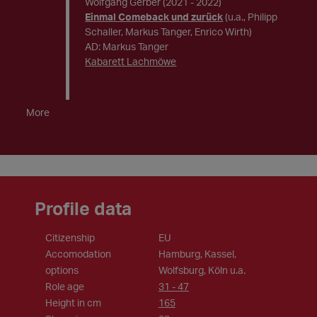
Wolfgang Gerber
(2021 - 2022)
Einmal Comeback und zurück
(u.a., Philipp
Schaller, Markus Tanger, Enrico Wirth)
AD: Markus Tanger
Kabarett Lachmöwe
More
Profile data
Citizenship
EU
Accomodation
Hamburg, Kassel,
options
Wolfsburg, Köln u.a.
Role age
31 - 47
Height in cm
165