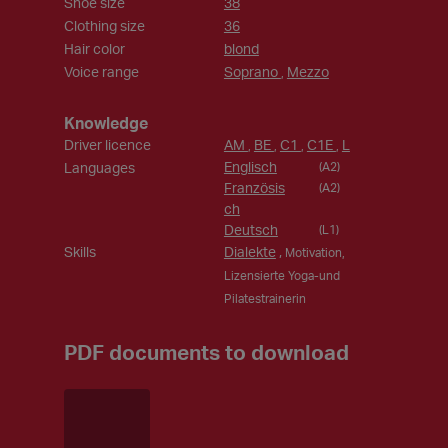
Shoe size
38
Clothing size
36
Hair color
blond
Voice range
Soprano
Mezzo
,
Knowledge
Driver licence
AM
BE
C1
C1E
L
,
,
,
,
Englisch
Languages
(A2)
Französis
(A2)
ch
Deutsch
(L1)
Skills
Dialekte
,
Motivation,
Lizensierte Yoga-und
Pilatestrainerin
PDF documents to download