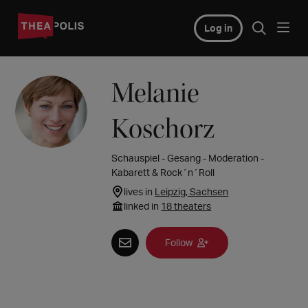
Log in
Melanie
Koschorz
Schauspiel - Gesang - Moderation -
Kabarett & Rock´n´Roll
lives in
Leipzig, Sachsen
linked in
18 theaters
Follow