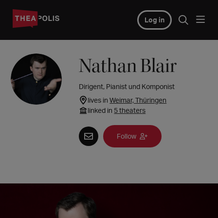
Log in
Nathan Blair
Dirigent, Pianist und Komponist
lives in
Weimar, Thüringen
linked in
5 theaters
Follow