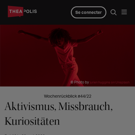
Se connecter
© Photo by
jurien huggins on Unsplash
Wochenrückblick #44/22
Aktivismus, Missbrauch,
Kuriositäten