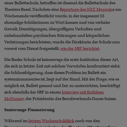
einer Ballettschule, betroffen ist diesmal die Ballettschule des
Theaters Basel. Nachdem eine
Reportage des NZZ Magazin
s am
Wochenende veröffentlicht wurde, in der insgesamt 33
ehemalige Schülerinnen zu Wort kamen und von verbaler
Gewalt, Demütigungen, übergriffigem Verhalten und
unbehandelten psychischen Störungen und körperlichen
Verletzungen berichteten, wurde die Direktorin der Schule nun
vorerst vom Dienst freigestellt,
wie der SRF berichtet
.
Die Basler Schule ist keineswegs die erste Institution dieser Art,
die sich in letzter Zeit mit solchen Vorwürfen konfrontiert sieht;
die Schlussfolgerung, dass dieses Problem im Ballett ein
systemimmanentes ist, liegt auf der Hand. Mit der Frage, wie es
möglich ist, Ballett gesund und fair zu unterrichten, beschäftigt
sich ebenfalls der SRF in einem
Interview mit Kathleen
McNurney
, der Präsidentin des Berufsverbands Danse Suisse.
Sanierungs-Finanzierung
Während im
letzten Wochenrückblick
noch von den