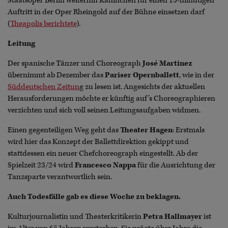
Staatsoper Berlin weiterhin Kaninchen für einen 15-minütigen
Auftritt in der Oper Rheingold auf der Bühne einsetzen darf
(
Theapolis berichtete
).
Leitung
Der spanische Tänzer und Choreograph
José Martinez
übernimmt ab Dezember das
Pariser Opernballett
, wie in der
Süddeutschen Zeitun
g zu lesen ist. Angesichts der aktuellen
Herausforderungen möchte er künftig auf’s Choreographieren
verzichten und sich voll seinen Leitungsaufgaben widmen.
Einen gegenteiligen Weg geht das
Theater Hagen
: Erstmals
wird hier das Konzept der Ballettdirektion gekippt und
stattdessen ein neuer Chefchoreograph eingestellt. Ab der
Spielzeit 23/24 wird
Francesco Nappa
für die Ausrichtung der
Tanzsparte verantwortlich sein.
Auch Todesfälle gab es diese Woche zu beklagen.
Kulturjournalistin und Theaterkritikerin
Petra Hallmayer
ist