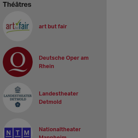
Théâtres
art but fair
Deutsche Oper am
Rhein
Landestheater
Detmold
Nationaltheater
Mannheim