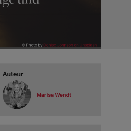
© Photo by
Denise Johnson on Unsplash
Auteur
Marisa Wendt