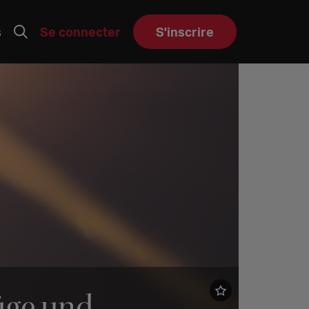
s
Se connecter
S'inscrire
züge und