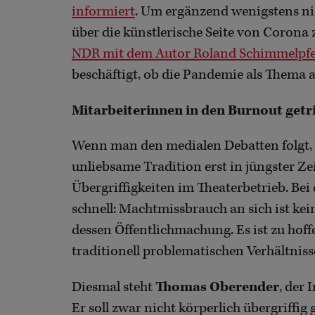
informiert
. Um ergänzend wenigstens nic
über die künstlerische Seite von Corona 
NDR mit dem Autor Roland Schimmelpf
beschäftigt, ob die Pandemie als Thema a
Mitarbeiterinnen in den Burnout getr
Wenn man den medialen Debatten folgt, 
unliebsame Tradition erst in jüngster Z
Übergriffigkeiten im Theaterbetrieb. Bei 
schnell: Machtmissbrauch an sich ist k
dessen Öffentlichmachung. Es ist zu hoffe
traditionell problematischen Verhältniss
Diesmal steht
Thomas Oberender
, der 
Er soll zwar nicht körperlich übergriffi