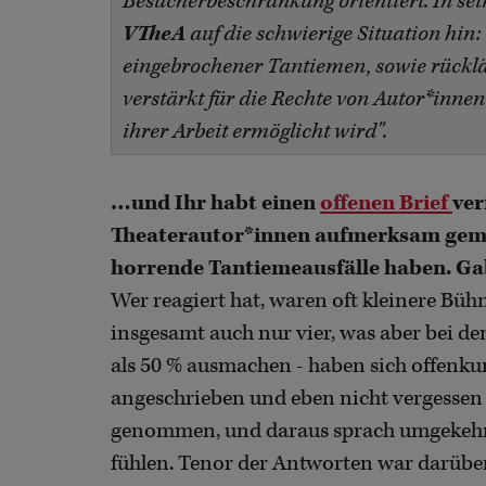
Besucherbeschränkung orientiert. In se
VTheA
auf die schwierige Situation hi
eingebrochener Tantiemen, sowie rücklä
verstärkt für die Rechte von Autor*innen
ihrer Arbeit ermöglicht wird".
…und Ihr habt einen
offenen Brief
ver
Theaterautor*innen aufmerksam gemac
horrende Tantiemeausfälle haben. Ga
Wer reagiert hat, waren oft kleinere Büh
insgesamt auch nur vier, was aber bei 
als 50 % ausmachen - haben sich offenkund
angeschrieben und eben nicht vergessen h
genommen, und daraus sprach umgekehrt,
fühlen. Tenor der Antworten war darüber