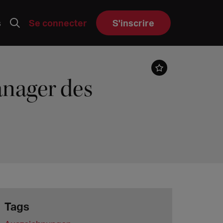
s
Se connecter
S'inscrire
anager des
Tags