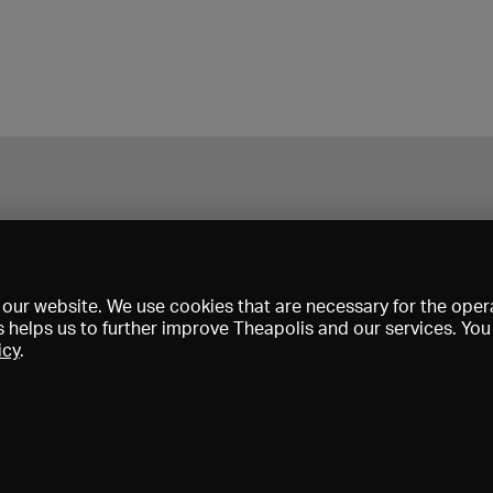
our website. We use cookies that are necessary for the opera
s helps us to further improve Theapolis and our services. Yo
icy
.
Prix et adhésions
KIBA
Gagenspiegel
Données médiatiques