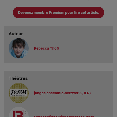
möglicherweise aus unserem Ensemble kommen. Wer möchte
sich verändern? Erst wenn wir das wissen, haben wir ein klareres
Devenez membre Premium pour lire cet article.
Bild.
Auteur
Rebecca Thoß
Théâtres
junges ensemble-netzwerk (JEN)
Landesbühne Niedersachsen Nord