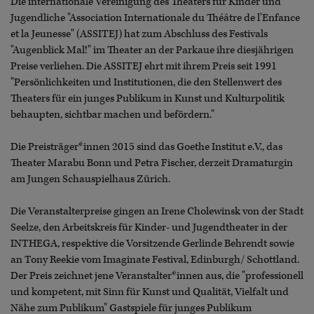
Die internationale Vereinigung des Theaters für Kinder und
Jugendliche "Association Internationale du Théâtre de l'Enfance
et la Jeunesse" (ASSITEJ) hat zum Abschluss des Festivals
"Augenblick Mal!" im Theater an der Parkaue ihre diesjährigen
Preise verliehen. Die ASSITEJ ehrt mit ihrem Preis seit 1991
"Persönlichkeiten und Institutionen, die den Stellenwert des
Theaters für ein junges Publikum in Kunst und Kulturpolitik
behaupten, sichtbar machen und befördern."
Die Preisträger*innen 2015 sind das Goethe Institut e.V., das
Theater Marabu Bonn und Petra Fischer, derzeit Dramaturgin
am Jungen Schauspielhaus Zürich.
Die Veranstalterpreise gingen an Irene Cholewinsk von der Stadt
Seelze, den Arbeitskreis für Kinder- und Jugendtheater in der
INTHEGA, respektive die Vorsitzende Gerlinde Behrendt sowie
an Tony Reekie vom Imaginate Festival, Edinburgh/ Schottland.
Der Preis zeichnet jene Veranstalter*innen aus, die "professionell
und kompetent, mit Sinn für Kunst und Qualität, Vielfalt und
Nähe zum Publikum" Gastspiele für junges Publikum