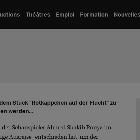
uctions
Théâtres
Emploi
Formation
Nouvelle
dem Stück "Rotkäppchen auf der Flucht" zu
en werden...
ich der Schauspieler Ahmed Shakib Pouya im
lige Ausreise“ entschieden hat, um der