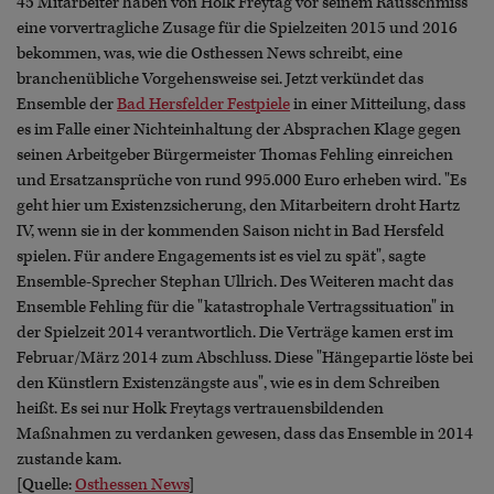
45 Mitarbeiter haben von Holk Freytag vor seinem Rausschmiss
eine vorvertragliche Zusage für die Spielzeiten 2015 und 2016
bekommen, was, wie die Osthessen News schreibt, eine
branchenübliche Vorgehensweise sei. Jetzt verkündet das
Ensemble der
Bad Hersfelder Festpiele
in einer Mitteilung, dass
es im Falle einer Nichteinhaltung der Absprachen Klage gegen
seinen Arbeitgeber Bürgermeister Thomas Fehling einreichen
und Ersatzansprüche von rund 995.000 Euro erheben wird. "Es
geht hier um Existenzsicherung, den Mitarbeitern droht Hartz
IV, wenn sie in der kommenden Saison nicht in Bad Hersfeld
spielen. Für andere Engagements ist es viel zu spät", sagte
Ensemble-Sprecher Stephan Ullrich. Des Weiteren macht das
Ensemble Fehling für die "katastrophale Vertragssituation" in
der Spielzeit 2014 verantwortlich. Die Verträge kamen erst im
Februar/März 2014 zum Abschluss. Diese "Hängepartie löste bei
den Künstlern Existenzängste aus", wie es in dem Schreiben
heißt. Es sei nur Holk Freytags vertrauensbildenden
Maßnahmen zu verdanken gewesen, dass das Ensemble in 2014
zustande kam.
[Quelle:
Osthessen News
]