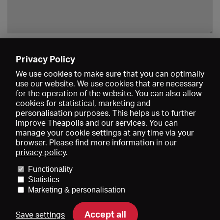
Enregistrer
Privacy Policy
We use cookies to make sure that you can optimally
use our website. We use cookies that are necessary
for the operation of the website. You can also allow
cookies for statistical, marketing and
personalisation purposes. This helps us to further
improve Theapolis and our services. You can
manage your cookie settings at any time via your
browser. Please find more information in our
privacy policy
.
Prix et adhésions
KIBA
Gagenspiegel
Functionality
Données médiatiques
Qui sommes-nous?
Mentions légales
Statistics
Conditions générales de vente
Protection des données
Marketing & personalisation
Contact
Aide
Newsletter
Accept all
Save settings