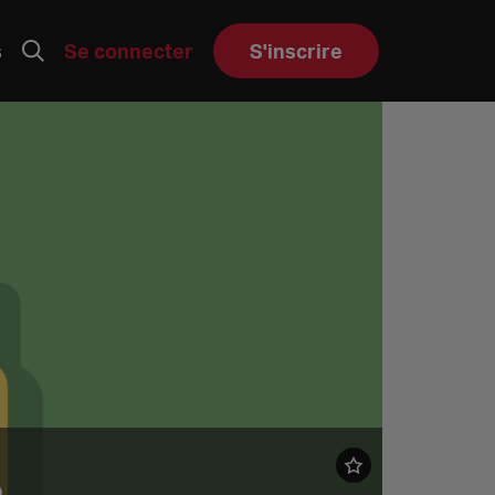
s
Se connecter
S'inscrire
e