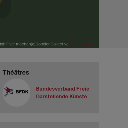
igh Five" machen(c)Doodler Collective
für Unsplash+
Théâtres
Bundesverband Freie
Darstellende Künste