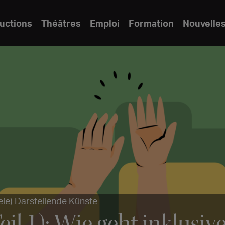
uctions
Théâtres
Emploi
Formation
Nouvelle
eie) Darstellende Künste
eil 1): Wie geht inklusiv