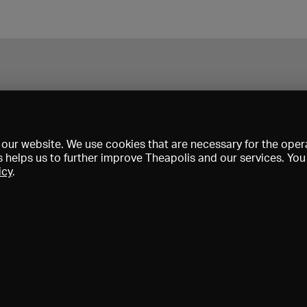
our website. We use cookies that are necessary for the opera
s helps us to further improve Theapolis and our services. Yo
icy
.
Prix et adhésions
KIBA
Gagenspiegel
Données médiatiques
Qui sommes-nous?
Mentions légales
Conditions générales de vent
Protection des données
Contact
Aide
Newsletter