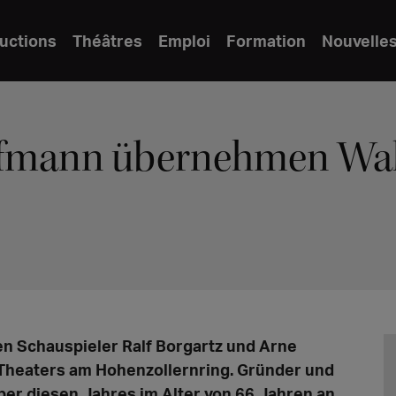
uctions
Théâtres
Emploi
Formation
Nouvelle
ffmann übernehmen Wal
 Schauspieler Ralf Borgartz und Arne
-Theaters am Hohenzollernring. Gründer und
er diesen Jahres im Alter von 66 Jahren an