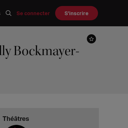
s
Se connecter
S'inscrire
ly Bockmayer-
Théâtres