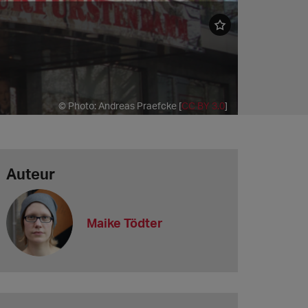
© Photo: Andreas Praefcke [
CC BY 3.0
]
Auteur
Maike Tödter