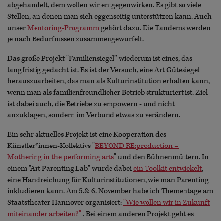
abgehandelt, dem wollen wir entgegenwirken. Es gibt so viele
Stellen, an denen man sich eggenseitig unterstützen kann. Auch
unser
Mentoring-Programm
gehört dazu. Die Tandems werden
je nach Bedürfnissen zusammengewürfelt.
Das große Projekt "Familiensiegel’’ wiederum ist eines, das
langfristig gedacht ist. Es ist der Versuch, eine Art Gütesiegel
herauszuarbeiten, das man als Kulturinstitution erhalten kann,
wenn man als familienfreundlicher Betrieb strukturiert ist. Ziel
ist dabei auch, die Betriebe zu empowern - und nicht
anzuklagen, sondern im Verbund etwas zu verändern.
Ein sehr aktuelles Projekt ist eine Kooperation des
Künstler*innen-Kollektivs "
BEYOND RE:production –
Mothering in the performing arts
" und den Bühnenmüttern. In
einem "Art Parenting Lab" wurde dabei
ein Toolkit entwickelt
,
eine Handreichung für Kulturinstitutionen, wie man Parenting
inkludieren kann. Am 5.& 6. November habe ich Thementage am
Staatstheater Hannover organisiert:
"Wie wollen wir in Zukunft
miteinander arbeiten?"
. Bei einem anderen Projekt geht es