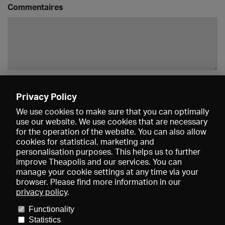
Commentaires
Enregistrer
Privacy Policy
We use cookies to make sure that you can optimally
use our website. We use cookies that are necessary
for the operation of the website. You can also allow
cookies for statistical, marketing and
personalisation purposes. This helps us to further
improve Theapolis and our services. You can
manage your cookie settings at any time via your
browser. Please find more information in our
privacy policy
.
Prix et adhésions
KIBA
Gagenspiegel
Functionality
Données médiatiques
Qui sommes-nous?
Mentions légales
Statistics
Conditions générales de vente
Protection des données