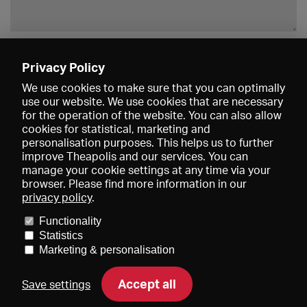
Enregistrer
Privacy Policy
We use cookies to make sure that you can optimally
use our website. We use cookies that are necessary
for the operation of the website. You can also allow
cookies for statistical, marketing and
personalisation purposes. This helps us to further
improve Theapolis and our services. You can
manage your cookie settings at any time via your
browser. Please find more information in our
privacy policy
.
Prix et adhésions
KIBA
Gagenspiegel
Functionality
Données médiatiques
Qui sommes-nous?
Mentions légales
Statistics
Conditions générales de vente
Protection des données
Marketing & personalisation
Contact
Aide
Newsletter
Accept all
Save settings