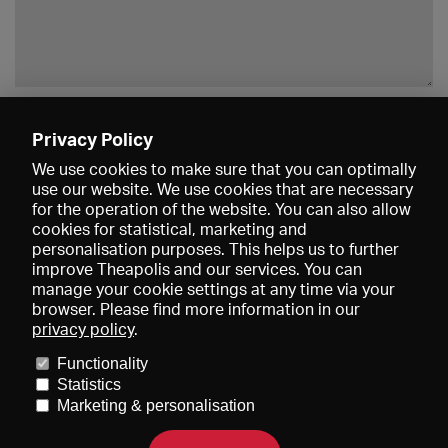
Enregistrer
Privacy Policy
We use cookies to make sure that you can optimally
use our website. We use cookies that are necessary
for the operation of the website. You can also allow
cookies for statistical, marketing and
personalisation purposes. This helps us to further
improve Theapolis and our services. You can
manage your cookie settings at any time via your
browser. Please find more information in our
privacy policy
.
Prix et adhésions
KIBA
Gagenspiegel
Functionality
Données médiatiques
Qui sommes-nous?
Mentions légales
Statistics
Conditions générales de vente
Protection des données
Marketing & personalisation
Contact
Aide
Newsletter