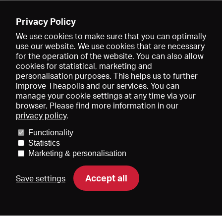
Enregistrer
Privacy Policy
We use cookies to make sure that you can optimally
use our website. We use cookies that are necessary
for the operation of the website. You can also allow
cookies for statistical, marketing and
personalisation purposes. This helps us to further
improve Theapolis and our services. You can
manage your cookie settings at any time via your
browser. Please find more information in our
privacy policy
.
Prix et adhésions
KIBA
Gagenspiegel
Functionality
Données médiatiques
Qui sommes-nous?
Mentions légales
Statistics
Conditions générales de vente
Protection des données
Marketing & personalisation
Contact
Aide
Newsletter
Accept all
Save settings
DE
EN
FR