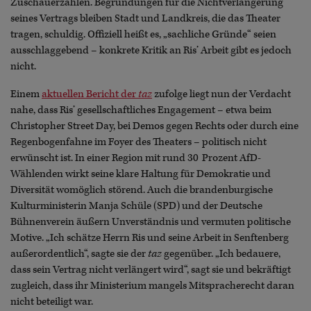
Zuschauerzahlen. Begründungen für die Nichtverlängerung
seines Vertrags bleiben Stadt und Landkreis, die das Theater
tragen, schuldig. Offiziell heißt es, „sachliche Gründe“ seien
ausschlaggebend – konkrete Kritik an Ris’ Arbeit gibt es jedoch
nicht.
Einem
aktuellen Bericht der
taz
zufolge liegt nun der Verdacht
nahe, dass Ris’ gesellschaftliches Engagement – etwa beim
Christopher Street Day, bei Demos gegen Rechts oder durch eine
Regenbogenfahne im Foyer des Theaters – politisch nicht
erwünscht ist. In einer Region mit rund 30 Prozent AfD-
Wählenden wirkt seine klare Haltung für Demokratie und
Diversität womöglich störend. Auch die brandenburgische
Kulturministerin Manja Schüle (SPD) und der Deutsche
Bühnenverein äußern Unverständnis und vermuten politische
Motive. „Ich schätze Herrn Ris und seine Arbeit in Senftenberg
außerordentlich“, sagte sie der
taz
gegenüber. „Ich bedauere,
dass sein Vertrag nicht verlängert wird“, sagt sie und bekräftigt
zugleich, dass ihr Ministerium mangels Mitspracherecht daran
nicht beteiligt war.