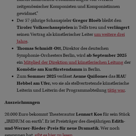
zeitgenössischer Komponisten und Komponistinnen
gewidmet.“
Der 57-jährige Schauspieler
Gregor Bloéb
bleibt den
Tiroler Volksschauspielen
in Telfs treu und
verlängert
seinen Vertrag als künstlerischer Leiter
um weitere drei
Jahre
.
Thomas Schmidt-Ott
, Direktor des deutschen
Symphonie-Orchesters Berlin, wird
ab September 2025
ein
Mitglied der Direktion und künstlerischen Leitung
der
Komödie am Kurfürstendamm
in Berlin.
Zum
Sommer 2025
verlässt
Aenne Quiñones
das
HAU
Hebbel am Ufer,
wo sie als stellvertretende künstlerische
Leiterin und Leiterin der Programmabteilung
tätig war
.
Auszeichnungen
20.000 Euro bekommt Theaterautor
Lennart Kos
für sein Stück
„IRIDIUM on earth“. Er ist Preisträger des diesjährigen
Edith-
und-Werner-Rieder-Preis für neue Dramatik
. Wer noch
gewonnen hat,
gibt es hier zu lesen
.