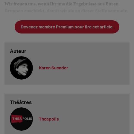
Wir freuen uns, wenn Ihr uns die Ergebnisse aus Euren
Gruppen zuschickt, damit wir sie an dieser Stelle sammeln
können!
Devenez membre Premium pour lire cet article.
Hier nur ein kleiner Überblick im Schnelldurchlauf:
Der meistfrequentierte Breakout-Raum war heute
"Was macht
Ihr so?
Auteur
Karen Suender
Théâtres
Theapolis