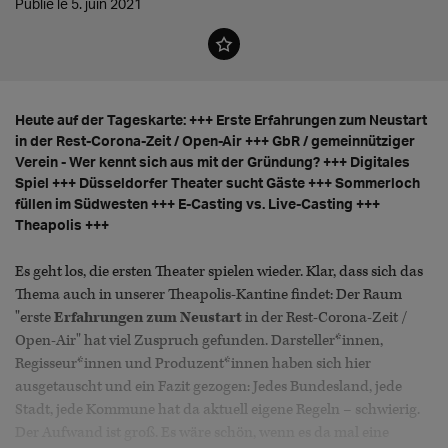
Publié le 5. juin 2021
Heute auf der Tageskarte: +++ Erste Erfahrungen zum Neustart
in der Rest-Corona-Zeit / Open-Air +++ GbR / gemeinnütziger
Verein - Wer kennt sich aus mit der Gründung? +++ Digitales
Spiel +++ Düsseldorfer Theater sucht Gäste +++ Sommerloch
füllen im Südwesten +++ E-Casting vs. Live-Casting +++
Theapolis +++
Es geht los, die ersten Theater spielen wieder. Klar, dass sich das
Thema auch in unserer Theapolis-Kantine findet: Der Raum
"erste
Erfahrungen zum Neustart
in der Rest-Corona-Zeit /
Open-Air" hat viel Zuspruch gefunden. Darsteller*innen,
Regisseur*innen und Produzent*innen haben sich hier
ausgetauscht und ein Fazit gezogen: Jedes Bundesland, jede
Stadt, jede Kommune hat da aktuell eigene Regeln – schwierig.
Der Aufwand ist groß. Es wäre schön, wenn es da mal eine