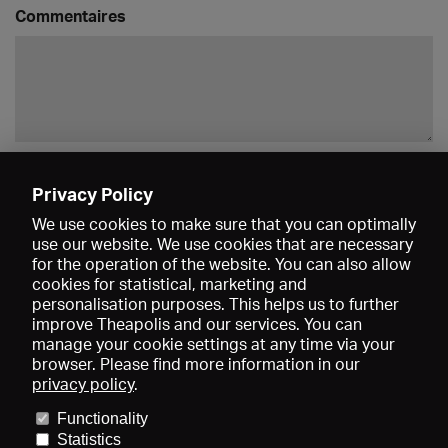
Commentaires
Enregistrer
Privacy Policy
We use cookies to make sure that you can optimally
use our website. We use cookies that are necessary
for the operation of the website. You can also allow
cookies for statistical, marketing and
personalisation purposes. This helps us to further
improve Theapolis and our services. You can
manage your cookie settings at any time via your
browser. Please find more information in our
privacy policy
.
Prix et adhésions
KIBA
Gagenspiegel
Functionality
Données médiatiques
Qui sommes-nous?
Mentions légales
Statistics
Conditions générales de vente
Protection des données