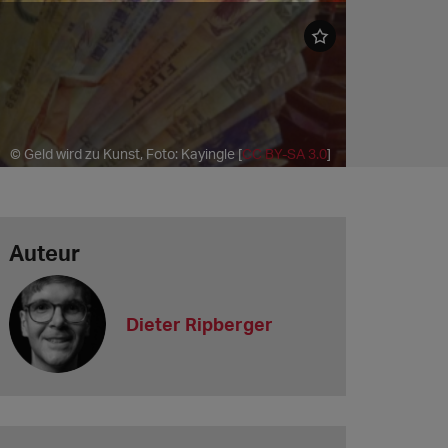
© Geld wird zu Kunst, Foto: Kayingle [
CC BY-SA 3.0
]
Auteur
Dieter Ripberger