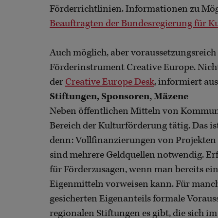
Förderrichtlinien. Informationen zu Mögl
Beauftragten der Bundesregierung für K
Auch möglich, aber voraussetzungsreic
Förderinstrument Creative Europe. Nichts
der
Creative Europe Desk
, informiert au
Stiftungen, Sponsoren, Mäzene
Neben öffentlichen Mitteln von Kommun
Bereich der Kulturförderung tätig. Das i
denn: Vollfinanzierungen von Projekten s
sind mehrere Geldquellen notwendig. Er
für Förderzusagen, wenn man bereits ei
Eigenmitteln vorweisen kann. Für manche
gesicherten Eigenanteils formale Vorauss
regionalen Stiftungen es gibt, die sich 