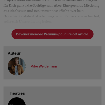
Projekte selbst auswählen? Dann könnte die Selbstständigkeit
für Dich genau das Richtige sein. Aber: Eine gesunde Mischung
aus Idealismus und Realitätssinn ist Pflicht. Wer kein
Organisationstalent ist oder ungern mit Papierkram zu tun hat,
sollte sich Unterstützung holen.
1. Was Du brauchst: Startklar machen
Devenez membre Premium pour lire cet article.
Gewerbeanmeldung:
Pflicht für technisch
Auteur
Mike Weidemann
Théâtres