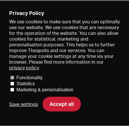
Enregistrer
Privacy Policy
We use cookies to make sure that you can optimally
use our website. We use cookies that are necessary
for the operation of the website. You can also allow
cookies for statistical, marketing and
personalisation purposes. This helps us to further
improve Theapolis and our services. You can
manage your cookie settings at any time via your
browser. Please find more information in our
privacy policy
.
Prix et adhésions
KIBA
Gagenspiegel
Functionality
Données médiatiques
Qui sommes-nous?
Mentions légales
Statistics
Conditions générales de vente
Protection des données
Marketing & personalisation
Contact
Aide
Newsletter
Accept all
Save settings
DE
EN
FR