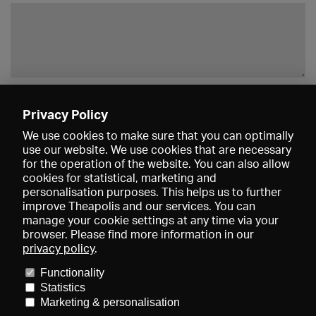
Enregistrer
Privacy Policy
We use cookies to make sure that you can optimally
use our website. We use cookies that are necessary
for the operation of the website. You can also allow
cookies for statistical, marketing and
personalisation purposes. This helps us to further
improve Theapolis and our services. You can
manage your cookie settings at any time via your
browser. Please find more information in our
privacy policy
.
Prix et adhésions
KIBA
Gagenspiegel
Functionality
Données médiatiques
Qui sommes-nous?
Mentions légales
Statistics
Conditions générales de vente
Protection des données
Marketing & personalisation
Contact
Aide
Newsletter