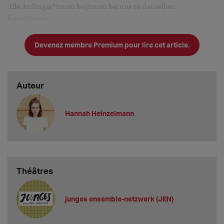
Alle Anfänger*innen beginnen bei uns zu denselben
Konditionen.
Welche Gast-Gage bieten Sie mindestens an?
Devenez membre Premium pour lire cet article.
Anfänger*innen zahlen wir die tariflich vereinbarte
Mindestgage plus eine Pauschale für Reisen und Wohnen,
ansonsten ist die Gage fü
Auteur
Hannah Heinzelmann
Théâtres
junges ensemble-netzwerk (JEN)