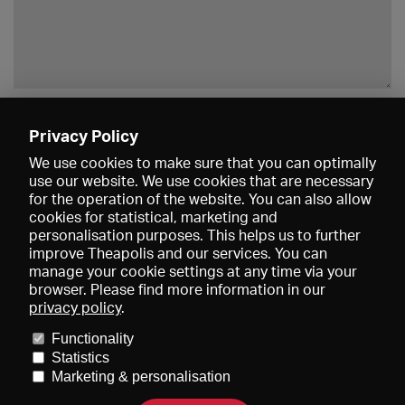
Enregistrer
Privacy Policy
We use cookies to make sure that you can optimally
use our website. We use cookies that are necessary
for the operation of the website. You can also allow
cookies for statistical, marketing and
personalisation purposes. This helps us to further
improve Theapolis and our services. You can
manage your cookie settings at any time via your
browser. Please find more information in our
privacy policy
.
Prix et adhésions
KIBA
Gagenspiegel
Functionality
Données médiatiques
Qui sommes-nous?
Mentions légales
Statistics
Conditions générales de vente
Protection des données
Marketing & personalisation
Contact
Aide
Newsletter