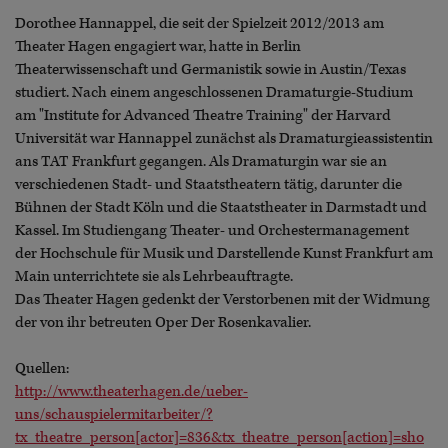
Dorothee Hannappel, die seit der Spielzeit 2012/2013 am
Theater Hagen engagiert war, hatte in Berlin
Theaterwissenschaft und Germanistik sowie in Austin/Texas
studiert. Nach einem angeschlossenen Dramaturgie-Studium
am "Institute for Advanced Theatre Training" der Harvard
Universität war Hannappel zunächst als Dramaturgieassistentin
ans TAT Frankfurt gegangen. Als Dramaturgin war sie an
verschiedenen Stadt- und Staatstheatern tätig, darunter die
Bühnen der Stadt Köln und die Staatstheater in Darmstadt und
Kassel. Im Studiengang Theater- und Orchestermanagement
der Hochschule für Musik und Darstellende Kunst Frankfurt am
Main unterrichtete sie als Lehrbeauftragte.
Das Theater Hagen gedenkt der Verstorbenen mit der Widmung
der von ihr betreuten Oper Der Rosenkavalier.
Quellen:
http://www.theaterhagen.de/ueber-
uns/schauspielermitarbeiter/?
tx_theatre_person[actor]=836&tx_theatre_person[action]=sho