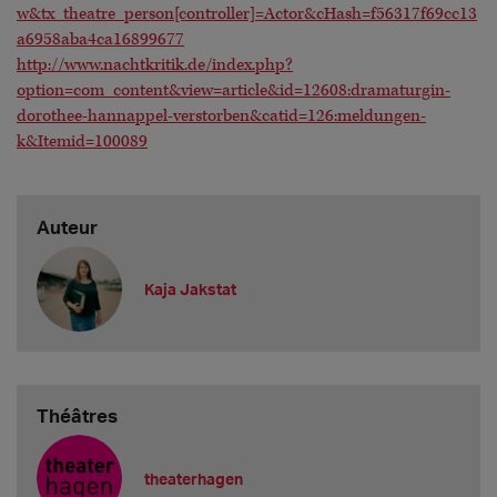
w&tx_theatre_person[controller]=Actor&cHash=f56317f69cc13
a6958aba4ca16899677
http://www.nachtkritik.de/index.php?
option=com_content&view=article&id=12608:dramaturgin-
dorothee-hannappel-verstorben&catid=126:meldungen-
k&Itemid=100089
Auteur
Kaja Jakstat
Théâtres
theaterhagen