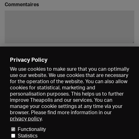
Commentaires
Enregistrer
Privacy Policy
We use cookies to make sure that you can optimally
use our website. We use cookies that are necessary
for the operation of the website. You can also allow
cookies for statistical, marketing and
personalisation purposes. This helps us to further
improve Theapolis and our services. You can
manage your cookie settings at any time via your
browser. Please find more information in our
privacy policy
.
Prix et adhésions
KIBA
Gagenspiegel
Functionality
Données médiatiques
Qui sommes-nous?
Mentions légales
Statistics
Conditions générales de vente
Protection des données