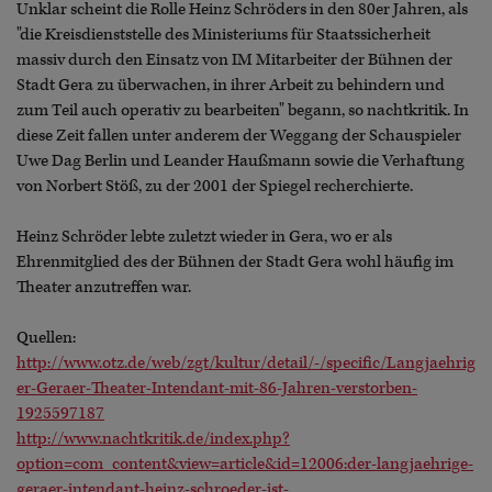
Unklar scheint die Rolle Heinz Schröders in den 80er Jahren, als
"die Kreisdienststelle des Ministeriums für Staatssicherheit
massiv durch den Einsatz von IM Mitarbeiter der Bühnen der
Stadt Gera zu überwachen, in ihrer Arbeit zu behindern und
zum Teil auch operativ zu bearbeiten" begann, so nachtkritik. In
diese Zeit fallen unter anderem der Weggang der Schauspieler
Uwe Dag Berlin und Leander Haußmann sowie die Verhaftung
von Norbert Stöß, zu der 2001 der Spiegel recherchierte.
Heinz Schröder lebte zuletzt wieder in Gera, wo er als
Ehrenmitglied des der Bühnen der Stadt Gera wohl häufig im
Theater anzutreffen war.
Quellen:
http://www.otz.de/web/zgt/kultur/detail/-/specific/Langjaehrig
er-Geraer-Theater-Intendant-mit-86-Jahren-verstorben-
1925597187
http://www.nachtkritik.de/index.php?
option=com_content&view=article&id=12006:der-langjaehrige-
geraer-intendant-heinz-schroeder-ist-