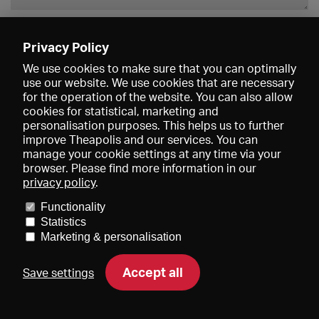
Enregistrer
Privacy Policy
We use cookies to make sure that you can optimally
use our website. We use cookies that are necessary
for the operation of the website. You can also allow
cookies for statistical, marketing and
personalisation purposes. This helps us to further
improve Theapolis and our services. You can
manage your cookie settings at any time via your
browser. Please find more information in our
privacy policy
.
Prix et adhésions
KIBA
Gagenspiegel
Functionality
Données médiatiques
Qui sommes-nous?
Mentions légales
Statistics
Conditions générales de vente
Protection des données
Marketing & personalisation
Contact
Aide
Newsletter
Accept all
Save settings
DE
EN
FR