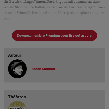
für Berufsanfänger*innen. Das hängt damit zusammen, dass
wir ein Studio unterhalten, in dem sieben Berufsanfänger*innen
in sechs Stimmfächern und einem Korrepetitionsplatz engagiert
sind.
Welche Mindestgage bieten Sie Berufsanfänger*innen an?
Ist die verhandelbar?
Devenez membre Premium pour lire cet article.
Wir bieten Berufsanfänger*innen die derzeit gültige, tariflich
vereinbarte, Mindestgage von 2.715,- &eur
Auteur
Karen Suender
Théâtres