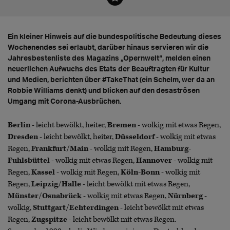
Ein kleiner Hinweis auf die bundespolitische Bedeutung dieses
Wochenendes sei erlaubt, darüber hinaus servieren wir die
Jahresbestenliste des Magazins „Opernwelt“, melden einen
neuerlichen Aufwuchs des Etats der Beauftragten für Kultur
und Medien, berichten über #TakeThat (ein Schelm, wer da an
Robbie Williams denkt) und blicken auf den desaströsen
Umgang mit Corona-Ausbrüchen.
Berlin
- leicht bewölkt, heiter,
Bremen
- wolkig mit etwas Regen,
Dresden
- leicht bewölkt, heiter,
Düsseldorf
- wolkig mit etwas
Regen,
Frankfurt/Main
- wolkig mit Regen,
Hamburg-
Fuhlsbüttel
- wolkig mit etwas Regen,
Hannover
- wolkig mit
Regen,
Kassel
- wolkig mit Regen,
Köln-Bonn
- wolkig mit
Regen,
Leipzig/Halle
- leicht bewölkt mit etwas Regen,
Münster/Osnabrück
- wolkig mit etwas Regen,
Nürnberg
-
wolkig,
Stuttgart/Echterdingen
- leicht bewölkt mit etwas
Regen,
Zugspitze
- leicht bewölkt mit etwas Regen.