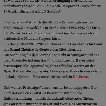
So war das 1990, als die Wiedervereinigung Deutschlands
rechtskräftig wurde. Bonn - die Noch-Hauptstadt - verzeichnete
17 Grad, während Berlin 13 Grad bot.
Fast genauso alt ist auch die jährliche Kritikerumfrage des
Magazins „Opernwelt“, die in der Spielzeit 1992/1993 das Licht
der Welt erblickte und damals mit der Oper Leipzig gleich ein
ostdeutsches Haus zur Siegerin kürte.
Für die Spielzeit 2019/2020 dürfen sich die
Oper Frankfurt
und
das
Grand Théâtre de Genève
den Titel teilen, die
Auszeichnung für den besten Chor bleibt in
Stuttgart
und das
beste Orchester hat nun das 7. Jahr in Folge die
Bayerische
Staatsoper
. Als Ärgernis des Jahres geht das Gezerre an der
Oper Halle
in die Bücher ein. Alle weiteren Preise finden sich in
– lokal gefärbten – Pressenachrichten, z.B. in
Die Presse.
Und weitere Preisträger*innen wurden bekanntgegeben: Der
hoch dotierte
ZukunftsGut
Preis für institutionelle
Kulturvermittlung – mithin ein zukunftssicherndes Thema –
ging an vier Institutionen in Ost und West. Das
Kulturforum