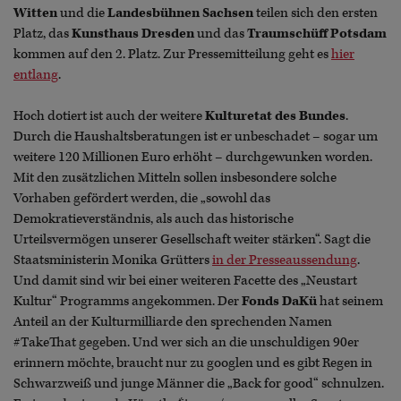
Witten
und die
Landesbühnen Sachsen
teilen sich den ersten
Platz, das
Kunsthaus Dresden
und das
Traumschüff Potsdam
kommen auf den 2. Platz. Zur Pressemitteilung geht es
hier
entlang
.
Hoch dotiert ist auch der weitere
Kulturetat des Bundes
.
Durch die Haushaltsberatungen ist er unbeschadet – sogar um
weitere 120 Millionen Euro erhöht – durchgewunken worden.
Mit den zusätzlichen Mitteln sollen insbesondere solche
Vorhaben gefördert werden, die „sowohl das
Demokratieverständnis, als auch das historische
Urteilsvermögen unserer Gesellschaft weiter stärken“. Sagt die
Staatsministerin Monika Grütters
in der Presseaussendung
.
Und damit sind wir bei einer weiteren Facette des „Neustart
Kultur“ Programms angekommen. Der
Fonds DaKü
hat seinem
Anteil an der Kulturmilliarde den sprechenden Namen
#TakeThat gegeben. Und wer sich an die unschuldigen 90er
erinnern möchte, braucht nur zu googlen und es gibt Regen in
Schwarzweiß und junge Männer die „Back for good“ schnulzen.