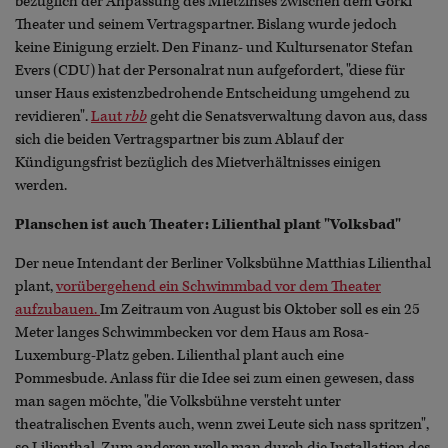
bezüglich der Anpassung des Mietzinses zwischen dem Gorki
Theater und seinem Vertragspartner. Bislang wurde jedoch
keine Einigung erzielt. Den Finanz- und Kultursenator Stefan
Evers (CDU) hat der Personalrat nun aufgefordert, "diese für
unser Haus existenzbedrohende Entscheidung umgehend zu
revidieren".
Laut
rbb
geht die Senatsverwaltung davon aus, dass
sich die beiden Vertragspartner bis zum Ablauf der
Kündigungsfrist bezüglich des Mietverhältnisses einigen
werden.
Planschen ist auch Theater: Lilienthal plant "Volksbad"
Der neue Intendant der Berliner Volksbühne Matthias Lilienthal
plant,
vorübergehend ein Schwimmbad vor dem Theater
aufzubauen.
Im Zeitraum von August bis Oktober soll es ein 25
Meter langes Schwimmbecken vor dem Haus am Rosa-
Luxemburg-Platz geben. Lilienthal plant auch eine
Pommesbude. Anlass für die Idee sei zum einen gewesen, dass
man sagen möchte, "die Volksbühne versteht unter
theatralischen Events auch, wenn zwei Leute sich nass spritzen",
so Lilienthal. Zum anderen wolle man durch die Installation des