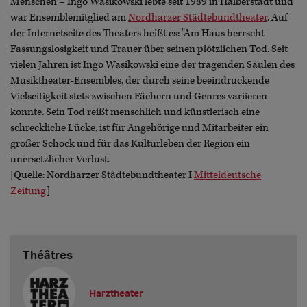
Menschen – Ingo Wasikowski lebte seit 1989 in Halberstadt und
war Ensemblemitglied am
Nordharzer Städtebundtheater
. Auf
der Internetseite des Theaters heißt es: "Am Haus herrscht
Fassungslosigkeit und Trauer über seinen plötzlichen Tod. Seit
vielen Jahren ist Ingo Wasikowski eine der tragenden Säulen des
Musiktheater-Ensembles, der durch seine beeindruckende
Vielseitigkeit stets zwischen Fächern und Genres variieren
konnte. Sein Tod reißt menschlich und künstlerisch eine
schreckliche Lücke, ist für Angehörige und Mitarbeiter ein
großer Schock und für das Kulturleben der Region ein
unersetzlicher Verlust.
[Quelle: Nordharzer Städtebundtheater I
Mitteldeutsche
Zeitung
]
Théâtres
Harztheater