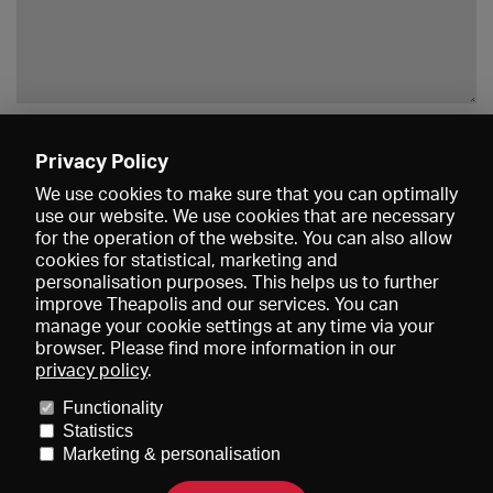
Enregistrer
Privacy Policy
We use cookies to make sure that you can optimally
use our website. We use cookies that are necessary
for the operation of the website. You can also allow
cookies for statistical, marketing and
personalisation purposes. This helps us to further
improve Theapolis and our services. You can
manage your cookie settings at any time via your
browser. Please find more information in our
privacy policy
.
Prix et adhésions
KIBA
Gagenspiegel
Functionality
Données médiatiques
Qui sommes-nous?
Mentions légales
Statistics
Conditions générales de vente
Protection des données
Marketing & personalisation
Contact
Aide
Newsletter