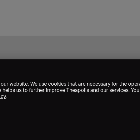
our website. We use cookies that are necessary for the opera
s helps us to further improve Theapolis and our services. Yo
icy
.
Prix et adhésions
KIBA
Gagenspiegel
Données médiatiques