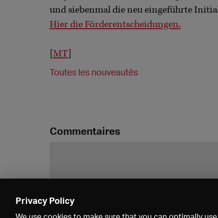
und siebenmal die neu eingeführte Initi
Hier die Förderentscheidungen.
[
MT
]
Toutes les nouveautés
Commentaires
Privacy Policy
We use cookies to make sure that you can optimally use 