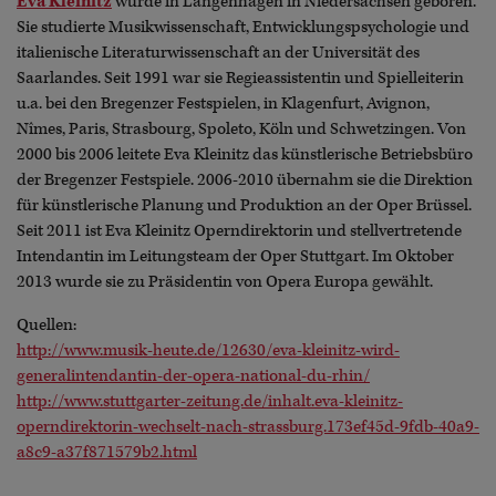
Eva Kleinitz
wurde in Langenhagen in Niedersachsen geboren.
Sie studierte Musikwissenschaft, Entwicklungspsychologie und
italienische Literaturwissenschaft an der Universität des
Saarlandes. Seit 1991 war sie Regieassistentin und Spielleiterin
u.a. bei den Bregenzer Festspielen, in Klagenfurt, Avignon,
Nîmes, Paris, Strasbourg, Spoleto, Köln und Schwetzingen. Von
2000 bis 2006 leitete Eva Kleinitz das künstlerische Betriebsbüro
der Bregenzer Festspiele. 2006-2010 übernahm sie die Direktion
für künstlerische Planung und Produktion an der Oper Brüssel.
Seit 2011 ist Eva Kleinitz Operndirektorin und stellvertretende
Intendantin im Leitungsteam der Oper Stuttgart. Im Oktober
2013 wurde sie zu Präsidentin von Opera Europa gewählt.
Quellen:
http://www.musik-heute.de/12630/eva-kleinitz-wird-
generalintendantin-der-opera-national-du-rhin/
http://www.stuttgarter-zeitung.de/inhalt.eva-kleinitz-
operndirektorin-wechselt-nach-strassburg.173ef45d-9fdb-40a9-
a8c9-a37f871579b2.html