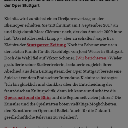
der Oper Stuttgart.
Kleinitz wird zunächst einen Dreijahresvertrag an der
Rheinoper erhalten. Sie tritt ihr Amt am 1. September 2017 an
und folgt damit Marc Clémeur nach, der das Amt seit 2009 inne
hat. “Das ist alles recht knapp – aber zu schaffen“, sagte Eva
Kleinitz der
Stuttgarter Zeitung
. Noch im Februar war sie in
der letzten Runde für die Nachfolge von Jossi Wieler in Stuttgart.
Doch die Wahl fiel auf Viktor Schoner.
(Wir berichteten.)
Wieler
gratulierte seiner Stellvertreterin, bedauerte zugleich ihren
Abschied aus dem Leitungsteam der Oper Stuttgart bereits eine
Spielzeit vor dem Ende seiner Intendanz. Kleinitz selbst sagte:
“Ich bin glücklich und dankbar über die Entscheidung der
französischen Kulturpolitik, denn ich kenne und schätze die
Opéra national du Rhin
und die Region seit vielen Jahren.” Die
Künstler und die Spielstätten böten vielfältige Möglichkeiten,
den Kunstformen Oper und Ballett “auch für die Zukunft
gesellschaftliche Relevanz zu verleihen”.