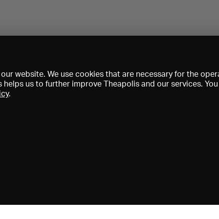
our website. We use cookies that are necessary for the opera
s helps us to further improve Theapolis and our services. Yo
icy
.
Prix et adhésions
KIBA
Gagenspiegel
Données médiatiques
Qui sommes-nous?
Mentions légales
Conditions générales de vent
Protection des données
Contact
Aide
Newsletter