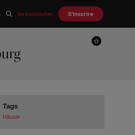
s
Se connecter
S'inscrire
burg
Tags
Häuser