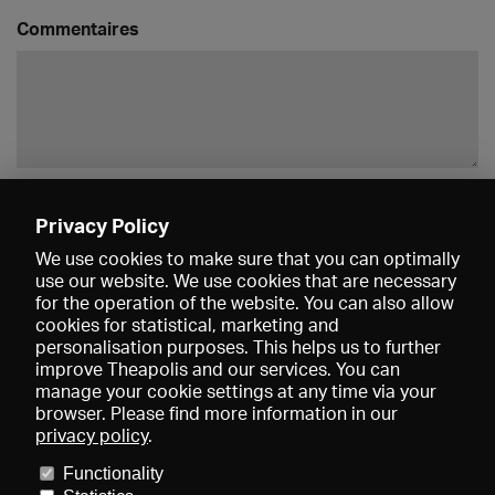
Commentaires
Enregistrer
Privacy Policy
We use cookies to make sure that you can optimally
use our website. We use cookies that are necessary
for the operation of the website. You can also allow
cookies for statistical, marketing and
personalisation purposes. This helps us to further
improve Theapolis and our services. You can
manage your cookie settings at any time via your
browser. Please find more information in our
privacy policy
.
Prix et adhésions
KIBA
Gagenspiegel
Functionality
Données médiatiques
Qui sommes-nous?
Mentions légales