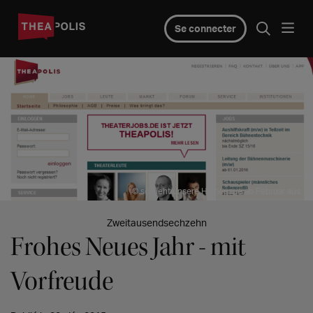
Se connecter
© so sieht unsere Homepage ab Februar aus
Zweitausendsechzehn
Frohes Neues Jahr - mit
Vorfreude