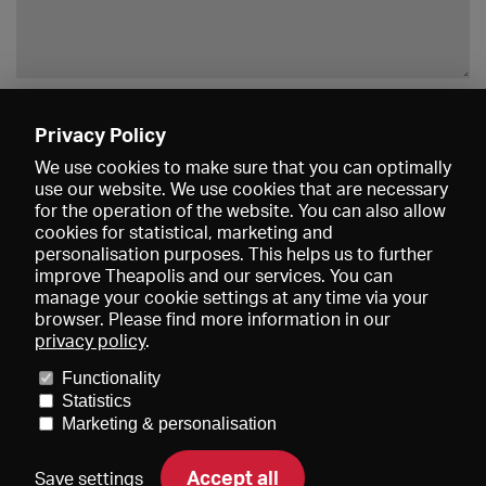
Enregistrer
Privacy Policy
We use cookies to make sure that you can optimally
use our website. We use cookies that are necessary
for the operation of the website. You can also allow
cookies for statistical, marketing and
personalisation purposes. This helps us to further
improve Theapolis and our services. You can
manage your cookie settings at any time via your
browser. Please find more information in our
privacy policy
.
Prix et adhésions
KIBA
Gagenspiegel
Functionality
Données médiatiques
Qui sommes-nous?
Mentions légales
Statistics
Conditions générales de vente
Protection des données
Marketing & personalisation
Contact
Aide
Newsletter
Accept all
Save settings