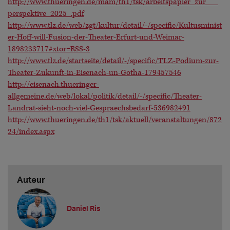
http://www.thueringen.de/mam/th1/tsk/arbeitspapier_zur___
perspektive_2025_.pdf
http://www.tlz.de/web/zgt/kultur/detail/-/specific/Kultusminist
er-Hoff-will-Fusion-der-Theater-Erfurt-und-Weimar-
1898233717#xtor=RSS-3
http://www.tlz.de/startseite/detail/-/specific/TLZ-Podium-zur-
Theater-Zukunft-in-Eisenach-un-Gotha-179457546
http://eisenach.thueringer-
allgemeine.de/web/lokal/politik/detail/-/specific/Theater-
Landrat-sieht-noch-viel-Gespraechsbedarf-536982491
http://www.thueringen.de/th1/tsk/aktuell/veranstaltungen/872
24/index.aspx
Auteur
Daniel Ris