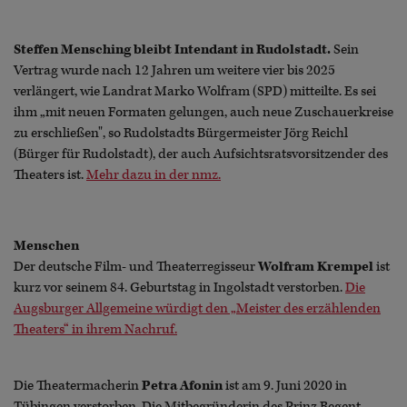
Steffen Mensching bleibt Intendant in Rudolstadt.
Sein
Vertrag wurde nach 12 Jahren um weitere vier bis 2025
verlängert, wie Landrat Marko Wolfram (SPD) mitteilte. Es sei
ihm „mit neuen Formaten gelungen, auch neue Zuschauerkreise
zu erschließen", so Rudolstadts Bürgermeister Jörg Reichl
(Bürger für Rudolstadt), der auch Aufsichtsratsvorsitzender des
Theaters ist.
Mehr dazu in der nmz.
Menschen
Der deutsche Film- und Theaterregisseur
Wolfram Krempel
ist
kurz vor seinem 84. Geburtstag in Ingolstadt verstorben.
Die
Augsburger Allgemeine würdigt den „Meister des erzählenden
Theaters“ in ihrem Nachruf.
Die Theatermacherin
Petra Afonin
ist am 9. Juni 2020 in
Tübingen verstorben. Die Mitbegründerin des Prinz Regent