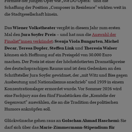
Formate der Jungen Oper wie „We DO Opera!“ und die
Schaffung der Position „Composer in Residence“ wirkten weit in
die Stadtgesellschaft hinein.
Das
Wiener Volkstheater
vergibt in diesem Jahr zum ersten
Mal den
Jura Soyfer Preis
– und hat nun die
Auswahl der
Finalist*innen verkündet
:
Svenja Viola Bungarten
,
Michel
Decar
,
Teresa Dopler
,
Steffen Link
und
Theresia Walser
können sich Hoffnung auf ein Preisgeld von 30.000 Euro
machen. Der Preis ist einer der höchstdotierten Dramatikpreise
des deutschsprachigen Raums und ist dem Gedenken an den
Schriftsteller Jura Soyfer gewidmet, der „mit Witz und Biss gegen
Ausbeutung und Nationalismus anschrieb“ und 1939 in einem
Konzentrationslager ermordet wurde. Vor Sommer 2026 wird
eine Fachjury aus den fünf Finalstücken die „Komödie der
Gegenwart“ auswählen, die an die Tradition des politischen
Humors anknüpfen soll.
Glückwünsche gehen raus an
Golschan Ahmad Haschemi
: Sie
darf sich über das
Marie-Zimmermann-Stipendium für