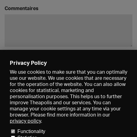
Commentaires
Enregistrer
Privacy Policy
We use cookies to make sure that you can optimally
use our website. We use cookies that are necessary
for the operation of the website. You can also allow
cookies for statistical, marketing and
personalisation purposes. This helps us to further
improve Theapolis and our services. You can
manage your cookie settings at any time via your
browser. Please find more information in our
privacy policy
.
Prix et adhésions
KIBA
Gagenspiegel
Functionality
Données médiatiques
Qui sommes-nous?
Mentions légales