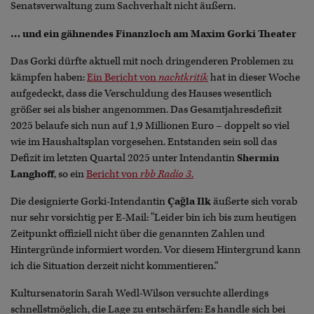
Senatsverwaltung zum Sachverhalt nicht äußern.
… und ein gähnendes Finanzloch am Maxim Gorki Theater
Das Gorki dürfte aktuell mit noch dringenderen Problemen zu
kämpfen haben:
Ein Bericht von
nachtkritik
hat in dieser Woche
aufgedeckt, dass die Verschuldung des Hauses wesentlich
größer sei als bisher angenommen. Das Gesamtjahresdefizit
2025 belaufe sich nun auf 1,9 Millionen Euro – doppelt so viel
wie im Haushaltsplan vorgesehen. Entstanden sein soll das
Defizit im letzten Quartal 2025 unter Intendantin
Shermin
Langhoff
, so ein
Bericht von
rbb Radio 3
.
Die designierte Gorki-Intendantin
Çağla Ilk
äußerte sich vorab
nur sehr vorsichtig per E-Mail: "Leider bin ich bis zum heutigen
Zeitpunkt offiziell nicht über die genannten Zahlen und
Hintergründe informiert worden. Vor diesem Hintergrund kann
ich die Situation derzeit nicht kommentieren.“
Kultursenatorin Sarah Wedl-Wilson versuchte allerdings
schnellstmöglich, die Lage zu entschärfen: Es handle sich bei