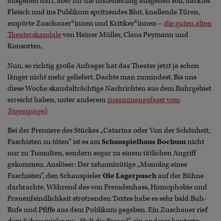
ausgehen darf, aber für die Inszenierung ausgehen soll, nacktes
Fleisch und ins Publikum spritzendes Blut, knallende Türen,
empörte Zuschauer*innen und Kritiker*innen –
die guten alten
Theaterskandale
von Heiner Müller, Claus Peymann und
Konsorten.
Nun, so richtig große Aufreger hat das Theater jetzt ja schon
länger nicht mehr geliefert. Dachte man zumindest. Bis uns
diese Woche skandalträchtige Nachrichten aus dem Ruhrgebiet
erreicht haben, unter anderem
zusammengefasst vom
Tagesspiegel
:
Bei der Premiere des Stückes „Catarina oder Von der Schönheit,
Faschisten zu töten“ ist es am
Schauspielhaus Bochum
nicht
nur zu Tumulten, sondern sogar zu einem tätlichen Angriff
gekommen. Auslöser: Der zehnminütige „Monolog eines
Faschisten“, den Schauspieler
Ole Lagerpusch
auf der Bühne
darbrachte. Während des von Fremdenhass, Homophobie und
Frauenfeindlichkeit strotzenden Textes habe es sehr bald Buh-
Rufe und Pfiffe aus dem Publikum gegeben. Ein Zuschauer rief