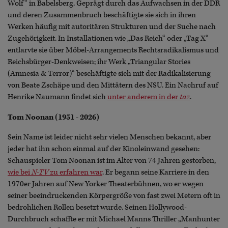
Wolf“ in Babelsberg. Geprägt durch das Aufwachsen in der DDR
und deren Zusammenbruch beschäftigte sie sich in ihren
Werken häufig mit autoritären Strukturen und der Suche nach
Zugehörigkeit. In Installationen wie „Das Reich“ oder „Tag X“
entlarvte sie über Möbel-Arrangements Rechtsradikalismus und
Reichsbürger-Denkweisen; ihr Werk „Triangular Stories
(Amnesia & Terror)“ beschäftigte sich mit der Radikalisierung
von Beate Zschäpe und den Mittätern des NSU. Ein Nachruf auf
Henrike Naumann findet sich
unter anderem in der
taz
.
Tom Noonan (1951 - 2026)
Sein Name ist leider nicht sehr vielen Menschen bekannt, aber
jeder hat ihn schon einmal auf der Kinoleinwand gesehen:
Schauspieler Tom Noonan ist im Alter von 74 Jahren gestorben,
wie bei
N-TV
zu erfahren war
. Er begann seine Karriere in den
1970er Jahren auf New Yorker Theaterbühnen, wo er wegen
seiner beeindruckenden Körpergröße von fast zwei Metern oft in
bedrohlichen Rollen besetzt wurde. Seinen Hollywood-
Durchbruch schaffte er mit Michael Manns Thriller „Manhunter