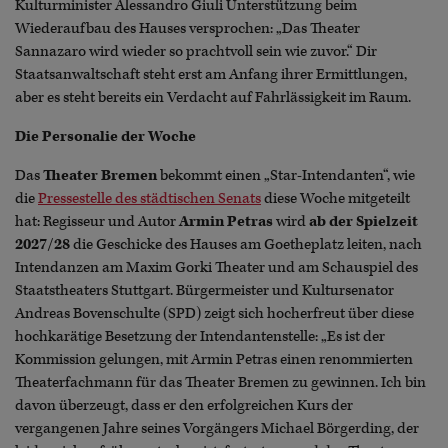
Kulturminister Alessandro Giuli Unterstützung beim
Wiederaufbau des Hauses versprochen: „Das Theater
Sannazaro wird wieder so prachtvoll sein wie zuvor.“ Dir
Staatsanwaltschaft steht erst am Anfang ihrer Ermittlungen,
aber es steht bereits ein Verdacht auf Fahrlässigkeit im Raum.
Die Personalie der Woche
Das
Theater Bremen
bekommt einen „Star-Intendanten“, wie
die
Pressestelle des städtischen Senats
diese Woche mitgeteilt
hat: Regisseur und Autor
Armin Petras
wird
ab der Spielzeit
2027/28
die Geschicke des Hauses am Goetheplatz leiten, nach
Intendanzen am Maxim Gorki Theater und am Schauspiel des
Staatstheaters Stuttgart. Bürgermeister und Kultursenator
Andreas Bovenschulte (SPD) zeigt sich hocherfreut über diese
hochkarätige Besetzung der Intendantenstelle: „Es ist der
Kommission gelungen, mit Armin Petras einen renommierten
Theaterfachmann für das Theater Bremen zu gewinnen. Ich bin
davon überzeugt, dass er den erfolgreichen Kurs der
vergangenen Jahre seines Vorgängers Michael Börgerding, der