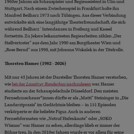
1960er Jahren als Schauspieler und Regieassistent in Ulm und
Stuttgart. Nach einem Zwischenspiel in Frankfurt holte ihn
Manfred Beilharz 1973 nach Tübingen. Aus dieser Verbindung
entwickelte sich eine langjährige Theaterfreundschaft, die sich
während Beilharz´ Intendanzen in Freiburg und Kassel
fortsetzte. Zu Jekers bekanntesten Regiearbeiten zählen „Der
Stellvertreter“ aus dem Jahr 1990 am Burgtheater Wien und
„Rose Bernd“ aus 1998, mit Johanna Wokalek in der Titelrolle.
Thorsten Hamer (1982 - 2026)
Mit nur 43 Jahren ist der Darsteller Thorsten Hamer verstorben,
wie
bei der
Lausitzer Rundschau
nachzulesen
war. Hamer
studierte an der Schauspielschule Düsseldorf. Den meisten
Fernsehzuschauer*innen dürfte er als „Matti“ Steininger in „Die
Landarztpraxis“ im Gedächtnis bleiben – in 151 Episoden
verkörperte er die beliebte Figur. Auch in anderen
Fernsehformaten wie „Notruf Hafenkante“ oder „SOKO
Wismar“ war Hamer zu sehen, allerdings blieb er immer der
Bühne treu. In den 2010er Jahren wurde er vor allem für seine