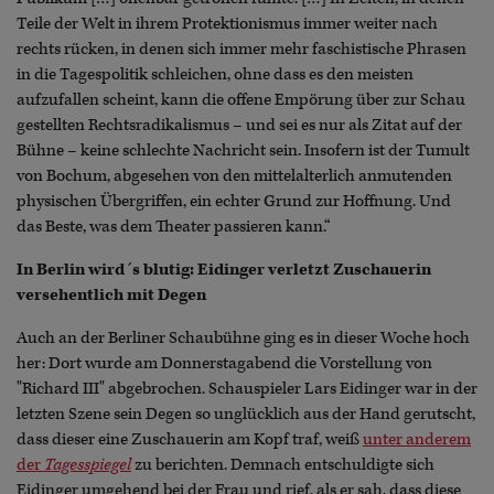
Teile der Welt in ihrem Protektionismus immer weiter nach
rechts rücken, in denen sich immer mehr faschistische Phrasen
in die Tagespolitik schleichen, ohne dass es den meisten
aufzufallen scheint, kann die offene Empörung über zur Schau
gestellten Rechtsradikalismus – und sei es nur als Zitat auf der
Bühne – keine schlechte Nachricht sein. Insofern ist der Tumult
von Bochum, abgesehen von den mittelalterlich anmutenden
physischen Übergriffen, ein echter Grund zur Hoffnung. Und
das Beste, was dem Theater passieren kann.“
In Berlin wird´s blutig: Eidinger verletzt Zuschauerin
versehentlich mit Degen
Auch an der Berliner Schaubühne ging es in dieser Woche hoch
her: Dort wurde am Donnerstagabend die Vorstellung von
"Richard III" abgebrochen. Schauspieler Lars Eidinger war in der
letzten Szene sein Degen so unglücklich aus der Hand gerutscht,
dass dieser eine Zuschauerin am Kopf traf, weiß
unter anderem
der
Tagesspiegel
zu berichten. Demnach entschuldigte sich
Eidinger umgehend bei der Frau und rief, als er sah, dass diese