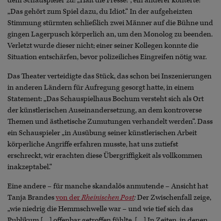
dem Schauspieler zu: „Halt die Fresse!“, ein anderer konterte:
„Das gehört zum Spiel dazu, du Idiot.“ In der aufgeheizten
Stimmung stürmten schließlich zwei Männer auf die Bühne und
gingen Lagerpusch körperlich an, um den Monolog zu beenden.
Verletzt wurde dieser nicht; einer seiner Kollegen konnte die
Situation entschärfen, bevor polizeiliches Eingreifen nötig war.
Das Theater verteidigte das Stück, das schon bei Inszenierungen
in anderen Ländern für Aufregung gesorgt hatte, in einem
Statement: „Das Schauspielhaus Bochum versteht sich als Ort
der künstlerischen Auseinandersetzung, an dem kontroverse
Themen und ästhetische Zumutungen verhandelt werden“. Dass
ein Schauspieler „in Ausübung seiner künstlerischen Arbeit
körperliche Angriffe erfahren musste, hat uns zutiefst
erschreckt, wir erachten diese Übergriffigkeit als vollkommen
inakzeptabel.“
Eine andere – für manche skandalös anmutende – Ansicht hat
Tanja Brandes
von der
Rheinischen Post
:
Der Zwischenfall zeige,
„wie niedrig die Hemmschwelle war – und wie tief sich das
Publikum […] offenbar getroffen fühlte. […] In Zeiten, in denen