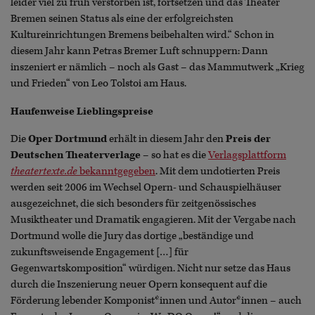
leider viel zu früh verstorben ist, fortsetzen und das Theater
Bremen seinen Status als eine der erfolgreichsten
Kultureinrichtungen Bremens beibehalten wird.“ Schon in
diesem Jahr kann Petras Bremer Luft schnuppern: Dann
inszeniert er nämlich – noch als Gast – das Mammutwerk „Krieg
und Frieden“ von Leo Tolstoi am Haus.
Haufenweise Lieblingspreise
Die
Oper Dortmund
erhält in diesem Jahr den
Preis der
Deutschen Theaterverlage
– so hat es die
Verlagsplattform
theatertexte.de
bekanntgegeben
. Mit dem undotierten Preis
werden seit 2006 im Wechsel Opern- und Schauspielhäuser
ausgezeichnet, die sich besonders für zeitgenössisches
Musiktheater und Dramatik engagieren. Mit der Vergabe nach
Dortmund wolle die Jury das dortige „beständige und
zukunftsweisende Engagement […] für
Gegenwartskomposition“ würdigen. Nicht nur setze das Haus
durch die Inszenierung neuer Opern konsequent auf die
Förderung lebender Komponist*innen und Autor*innen – auch