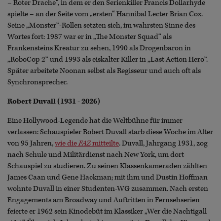
– Roter Drache“, in dem er den Serienkiller Francis Dollarhyde
spielte – an der Seite vom „ersten“ Hannibal Lecter Brian Cox.
Seine „Monster“-Rollen setzten sich, im wahrsten Sinne des
Wortes fort: 1987 war er in „The Monster Squad“ als
Frankensteins Kreatur zu sehen, 1990 als Drogenbaron in
„RoboCop 2“ und 1993 als eiskalter Killer in „Last Action Hero“.
Später arbeitete Noonan selbst als Regisseur und auch oft als
Synchronsprecher.
Robert Duvall (1931 - 2026)
Eine Hollywood-Legende hat die Weltbühne für immer
verlassen: Schauspieler Robert Duvall starb diese Woche im Alter
von 95 Jahren,
wie die
FAZ
mitteilte
. Duvall, Jahrgang 1931, zog
nach Schule und Militärdienst nach New York, um dort
Schauspiel zu studieren. Zu seinen Klassenkameraden zählten
James Caan und Gene Hackman; mit ihm und Dustin Hoffman
wohnte Duvall in einer Studenten-WG zusammen. Nach ersten
Engagements am Broadway und Auftritten in Fernsehserien
feierte er 1962 sein Kinodebüt im Klassiker „Wer die Nachtigall