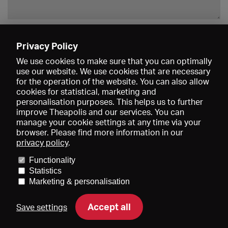
Enregistrer
Privacy Policy
We use cookies to make sure that you can optimally
use our website. We use cookies that are necessary
for the operation of the website. You can also allow
cookies for statistical, marketing and
personalisation purposes. This helps us to further
improve Theapolis and our services. You can
manage your cookie settings at any time via your
browser. Please find more information in our
privacy policy
.
Prix et adhésions
KIBA
Gagenspiegel
Functionality
Données médiatiques
Qui sommes-nous?
Mentions légales
Statistics
Conditions générales de vente
Protection des données
Marketing & personalisation
Contact
Aide
Newsletter
Accept all
Save settings