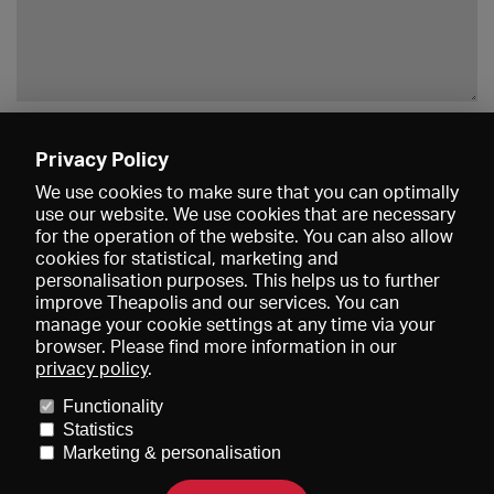
Enregistrer
Privacy Policy
We use cookies to make sure that you can optimally
use our website. We use cookies that are necessary
for the operation of the website. You can also allow
cookies for statistical, marketing and
personalisation purposes. This helps us to further
improve Theapolis and our services. You can
manage your cookie settings at any time via your
browser. Please find more information in our
privacy policy
.
Prix et adhésions
KIBA
Gagenspiegel
Functionality
Données médiatiques
Qui sommes-nous?
Mentions légales
Statistics
Conditions générales de vente
Protection des données
Marketing & personalisation
Contact
Aide
Newsletter