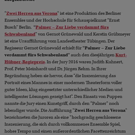
“
Zwei Herren aus Verona
“ ist eine Produktion des Berliner
Ensembles und der Hochschule für Schauspielkunst ”Ernst
Busch” Berlin.
“
Palmer – Zur Liebe verdammt fürs
Schwabenland
” von Gernot Grünewald und Kerstin Grübmeyer
ist eine Uraufführung vom Landestheater Tübingen. Der
Regisseur Gernot Grünewald erhielt für
“Palmer – Zur Liebe
verdammt fürs Schwabenland“
auch den diesjährigen
Kurt-
Hübner-Regiepreis
. In der Jury 2016 waren Judith Kuhnert,
Prof. Peter Meinhardt und Dr. Jürgen Rehm. In Ihrer
Begründung heben sie hervor, dass “die Inszenierung das
Portrait eines Mannes in einer modernen Theaterform voller
guter Ideen, klug eingesetzter unterschiedlicher Medien und
intelligenter Lösungen gezeigt hat“. Den Einsatz von Puppen
nannte die Jury einen Kunstgriff, durch den “Palmer” noch
lebendiger wurde. Die Aufführung “
Zwei Herren aus Verona
“
bezeichneten die Juroren als eine “hochgradig geschlossene
Inszenierung, die sich durch vollkommenes Ensemble Spiel,
hohes Tempo und einen außerordentlichen Facettenreichtum