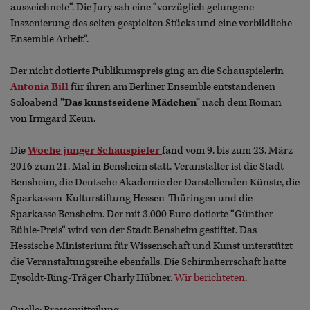
auszeichnete“. Die Jury sah eine “vorzüglich gelungene
Inszenierung des selten gespielten Stücks und eine vorbildliche
Ensemble Arbeit“.
Der nicht dotierte Publikumspreis ging an die Schauspielerin
Antonia Bill
für ihren am Berliner Ensemble entstandenen
Soloabend
"Das kunstseidene Mädchen"
nach dem Roman
von Irmgard Keun.
Die
Woche junger Schauspieler
fand vom 9. bis zum 23. März
2016 zum 21. Mal in Bensheim statt. Veranstalter ist die Stadt
Bensheim, die Deutsche Akademie der Darstellenden Künste, die
Sparkassen-Kulturstiftung Hessen-Thüringen und die
Sparkasse Bensheim. Der mit 3.000 Euro dotierte “Günther-
Rühle-Preis“ wird von der Stadt Bensheim gestiftet. Das
Hessische Ministerium für Wissenschaft und Kunst unterstützt
die Veranstaltungsreihe ebenfalls. Die Schirmherrschaft hatte
Eysoldt-Ring-Träger Charly Hübner.
Wir berichteten
.
Quelle: Pressemitteilung