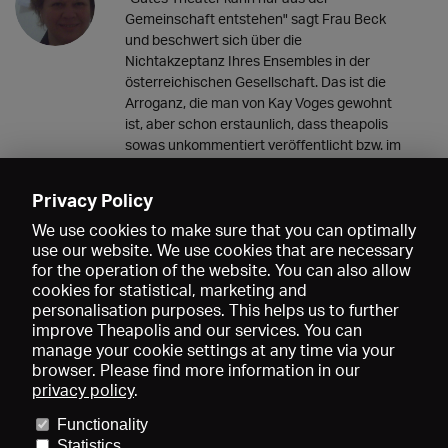
Gemeinschaft entstehen" sagt Frau Beck
und beschwert sich über die
Nichtakzeptanz Ihres Ensembles in der
österreichischen Gesellschaft. Das ist die
Arroganz, die man von Kay Voges gewohnt
ist, aber schon erstaunlich, dass theapolis
sowas unkommentiert veröffentlicht bzw. im
Interview nicht mal nachhakt.
17.02.2022 23:08
Privacy Policy
We use cookies to make sure that you can optimally
use our website. We use cookies that are necessary
for the operation of the website. You can also allow
cookies for statistical, marketing and
personalisation purposes. This helps us to further
improve Theapolis and our services. You can
manage your cookie settings at any time via your
browser. Please find more information in our
privacy policy
.
Prix et adhésions
KIBA
Gagenspiegel
Functionality
Données médiatiques
Qui sommes-nous?
Mentions légales
Statistics