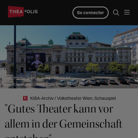
Se connecter
© Volkstheater Wien_c_Bwag / CC BY-SA
(https://creativecommons.org/licenses/by-sa/4.0)
KIBA-Archiv / Volkstheater Wien, Schauspiel
"Gutes Theater kann vor
allem in der Gemeinschaft