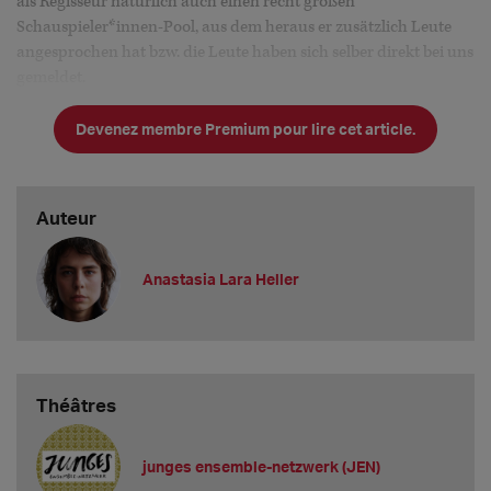
als Regisseur natürlich auch einen recht großen
Schauspieler*innen-Pool, aus dem heraus er zusätzlich Leute
angesprochen hat bzw. die Leute haben sich selber direkt bei uns
gemeldet.
Wir haben aber tatsächlich auch sehr viele Leute vorsprechen
Devenez membre Premium pour lire cet article.
lassen und dann darüber engagiert, also über Initiativbewe
Auteur
Anastasia Lara Heller
Théâtres
junges ensemble-netzwerk (JEN)