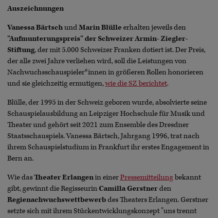
Auszeichnungen
Vanessa Bärtsch
und
Marin Blülle
erhalten jeweils den
"Aufmunterungspreis" der Schweizer Armin- Ziegler-
Stiftung
, der mit 5.000 Schweizer Franken dotiert ist. Der Preis,
der alle zwei Jahre verliehen wird, soll die Leistungen von
Nachwuchsschauspieler*innen in größeren Rollen honorieren
und sie gleichzeitig ermutigen,
wie die SZ berichtet
.
Blülle, der 1995 in der Schweiz geboren wurde, absolvierte seine
Schauspielausbildung an Leipziger Hochschule für Musik und
Theater und gehört seit 2021 zum Ensemble des Dresdner
Staatsschauspiels. Vanessa Bärtsch, Jahrgang 1996, trat nach
ihrem Schauspielstudium in Frankfurt ihr erstes Engagement in
Bern an.
Wie das
Theater Erlangen
in einer
Pressemitteilung
bekannt
gibt, gewinnt die Regisseurin
Camilla Gerstner
den
Regienachwuchswettbewerb
des Theaters Erlangen. Gerstner
setzte sich mit ihrem Stückentwicklungskonzept "uns trennt