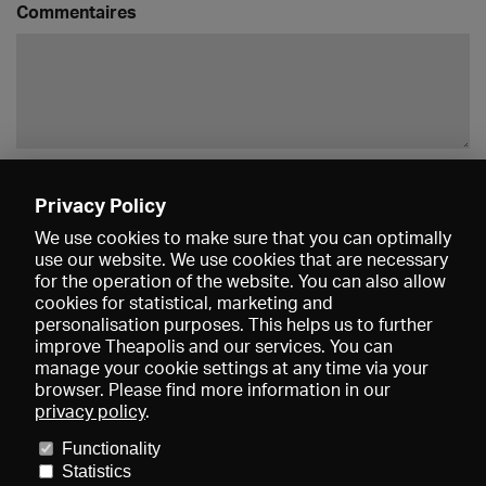
Commentaires
Enregistrer
Privacy Policy
We use cookies to make sure that you can optimally
use our website. We use cookies that are necessary
for the operation of the website. You can also allow
cookies for statistical, marketing and
personalisation purposes. This helps us to further
improve Theapolis and our services. You can
manage your cookie settings at any time via your
browser. Please find more information in our
privacy policy
.
Prix et adhésions
KIBA
Gagenspiegel
Functionality
Données médiatiques
Qui sommes-nous?
Mentions légales
Statistics
Conditions générales de vente
Protection des données