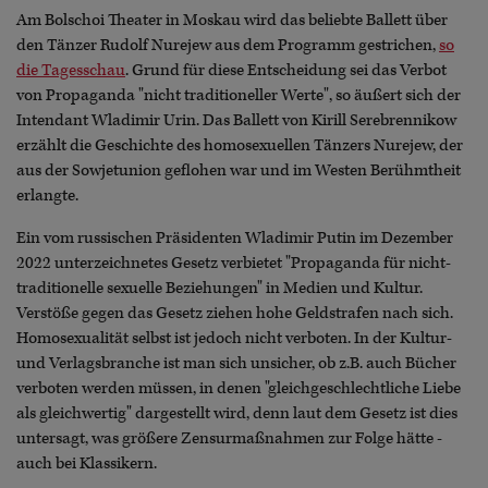
Am Bolschoi Theater in Moskau wird das beliebte Ballett über
den Tänzer Rudolf Nurejew aus dem Programm gestrichen,
so
die Tagesschau
. Grund für diese Entscheidung sei das Verbot
von Propaganda "nicht traditioneller Werte", so äußert sich der
Intendant Wladimir Urin. Das Ballett von Kirill Serebrennikow
erzählt die Geschichte des homosexuellen Tänzers Nurejew, der
aus der Sowjetunion geflohen war und im Westen Berühmtheit
erlangte.
Ein vom russischen Präsidenten Wladimir Putin im Dezember
2022 unterzeichnetes Gesetz verbietet "Propaganda für nicht-
traditionelle sexuelle Beziehungen" in Medien und Kultur.
Verstöße gegen das Gesetz ziehen hohe Geldstrafen nach sich.
Homosexualität selbst ist jedoch nicht verboten. In der Kultur-
und Verlagsbranche ist man sich unsicher, ob z.B. auch Bücher
verboten werden müssen, in denen "gleichgeschlechtliche Liebe
als gleichwertig" dargestellt wird, denn laut dem Gesetz ist dies
untersagt, was größere Zensurmaßnahmen zur Folge hätte -
auch bei Klassikern.