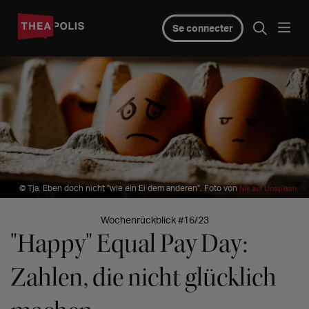
Se connecter
© Tja. Eben doch nicht "wie ein Ei dem anderen". Foto von
Nik auf Unsplash
Wochenrückblick #16/23
"Happy" Equal Pay Day:
Zahlen, die nicht glücklich