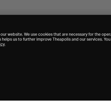
our website. We use cookies that are necessary for the opera
s helps us to further improve Theapolis and our services. Yo
icy
.
Prix et adhésions
KIBA
Gagenspiegel
Données médiatiques
Qui sommes-nous?
Mentions légales
Conditions générales de vent
Protection des données
Contact
Aide
Newsletter