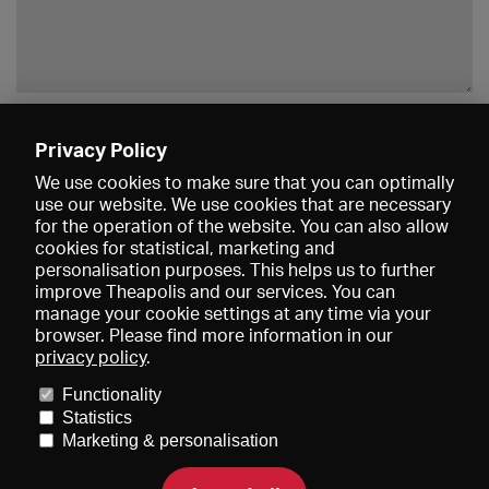
Enregistrer
Privacy Policy
We use cookies to make sure that you can optimally
use our website. We use cookies that are necessary
for the operation of the website. You can also allow
cookies for statistical, marketing and
personalisation purposes. This helps us to further
improve Theapolis and our services. You can
manage your cookie settings at any time via your
browser. Please find more information in our
privacy policy
.
Prix et adhésions
KIBA
Gagenspiegel
Functionality
Données médiatiques
Qui sommes-nous?
Mentions légales
Statistics
Conditions générales de vente
Protection des données
Marketing & personalisation
Contact
Aide
Newsletter