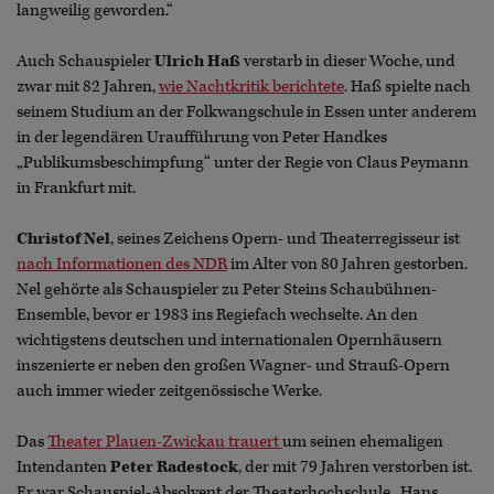
langweilig geworden.“
Auch Schauspieler
Ulrich Haß
verstarb in dieser Woche, und
zwar mit 82 Jahren,
wie Nachtkritik berichtete
. Haß spielte nach
seinem Studium an der Folkwangschule in Essen unter anderem
in der legendären Uraufführung von Peter Handkes
„Publikumsbeschimpfung“ unter der Regie von Claus Peymann
in Frankfurt mit.
Christof Nel
, seines Zeichens Opern- und Theaterregisseur ist
nach Informationen des NDR
im Alter von 80 Jahren gestorben.
Nel gehörte als Schauspieler zu Peter Steins Schaubühnen-
Ensemble, bevor er 1983 ins Regiefach wechselte. An den
wichtigstens deutschen und internationalen Opernhäusern
inszenierte er neben den großen Wagner- und Strauß-Opern
auch immer wieder zeitgenössische Werke.
Das
Theater Plauen-Zwickau trauert
um seinen ehemaligen
Intendanten
Peter Radestock
, der mit 79 Jahren verstorben ist.
Er war Schauspiel-Absolvent der Theaterhochschule „Hans